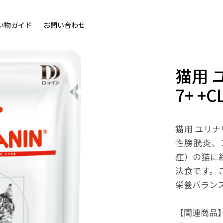
い物ガイド
お問い合わせ
猫用 
7+ +
猫用 ユリナ
性膀胱炎、
症）の猫に
法食です。
栄養バラン
【関連商品