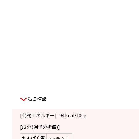
製品情報
[代謝エネルギー]
94 kcal/100g
[成分(保障分析値)]
たんぱく質
7.5 %以上