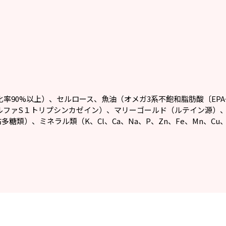
率90%以上）、セルロース、魚油（オメガ3系不飽和脂肪酸〔EPA
ファS１トリプシンカゼイン）、マリーゴールド（ルテイン源）、
糖類）、ミネラル類（K、Cl、Ca、Na、P、Zn、Fe、Mn、Cu