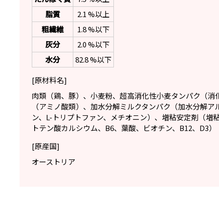
脂質
2.1 %以上
粗繊維
1.8 %以下
灰分
2.0 %以下
水分
82.8 %以下
[原材料名]
肉類（鶏、豚）、小麦粉、超高消化性小麦タンパク（消化
（アミノ酸類）、加水分解ミルクタンパク（加水分解アル
ン、L-トリプトファン、メチオニン）、増粘安定剤（増粘多
トテン酸カルシウム、B6、葉酸、ビオチン、B12、D3）
[原産国]
オーストリア