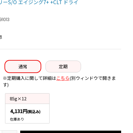
ーS/O エイジング7+ +CLT ドライ
91013
：
患
通常
定期
※定期購入に関して詳細は
こちら
(別ウィンドウで開きま
す)
85g×12
4,131円
(税込み)
在庫あり