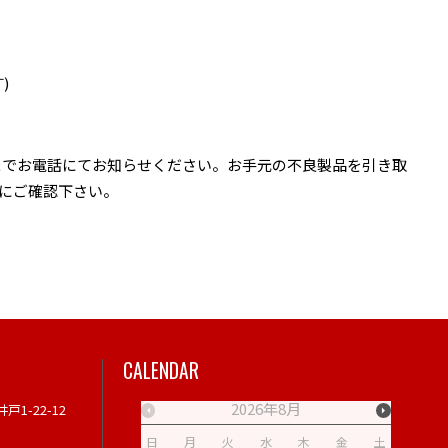
)
2）までお電話にてお知らせください。お手元の不良製品を引き取
にご確認下さい。
CALENDAR
2026年8月
戸1-22-12
日
月
火
水
木
金
土
日
月