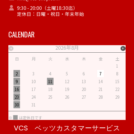
9:30 - 20:00（土曜18:30迄）
定休日：日曜・祝日・年末年始
CALENDAR
2026年8月
日
月
火
水
木
金
土
1
2
3
4
5
6
7
8
9
10
11
12
13
14
15
1
16
17
18
19
20
21
22
2
23
24
25
26
27
28
29
2
30
31
※
は定休日です
VCS ベッツカスタマーサービス