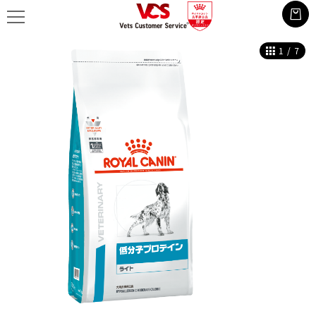
1
/
7