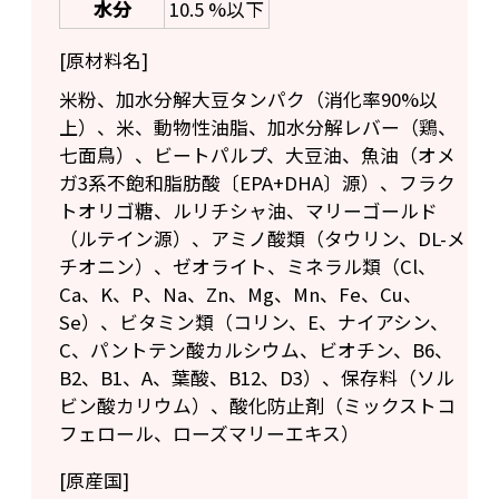
水分
10.5 %以下
[原材料名]
米粉、加水分解大豆タンパク（消化率90%以
上）、米、動物性油脂、加水分解レバー（鶏、
七面鳥）、ビートパルプ、大豆油、魚油（オメ
ガ3系不飽和脂肪酸〔EPA+DHA〕源）、フラク
トオリゴ糖、ルリチシャ油、マリーゴールド
（ルテイン源）、アミノ酸類（タウリン、DL-メ
チオニン）、ゼオライト、ミネラル類（Cl、
Ca、K、P、Na、Zn、Mg、Mn、Fe、Cu、
Se）、ビタミン類（コリン、E、ナイアシン、
C、パントテン酸カルシウム、ビオチン、B6、
B2、B1、A、葉酸、B12、D3）、保存料（ソル
ビン酸カリウム）、酸化防止剤（ミックストコ
フェロール、ローズマリーエキス）
[原産国]