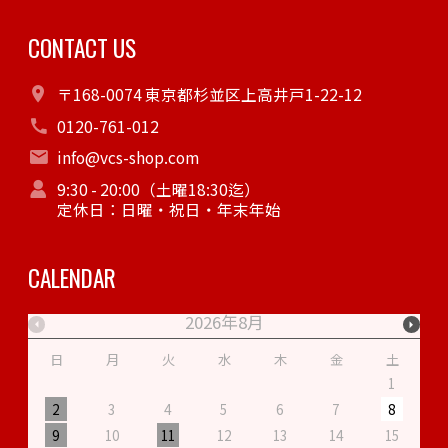
CONTACT US
〒168-0074 東京都杉並区上高井戸1-22-12
0120-761-012
info@vcs-shop.com
9:30 - 20:00（土曜18:30迄）
定休日：日曜・祝日・年末年始
CALENDAR
2026年8月
日
月
火
水
木
金
土
1
2
3
4
5
6
7
8
9
10
11
12
13
14
15
1