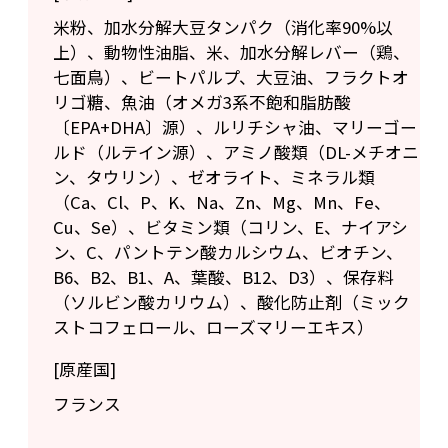
米粉、加水分解大豆タンパク（消化率90%以
上）、動物性油脂、米、加水分解レバー（鶏、
七面鳥）、ビートパルプ、大豆油、フラクトオ
リゴ糖、魚油（オメガ3系不飽和脂肪酸
〔EPA+DHA〕源）、ルリチシャ油、マリーゴー
ルド（ルテイン源）、アミノ酸類（DL-メチオニ
ン、タウリン）、ゼオライト、ミネラル類
（Ca、Cl、P、K、Na、Zn、Mg、Mn、Fe、
Cu、Se）、ビタミン類（コリン、E、ナイアシ
ン、C、パントテン酸カルシウム、ビオチン、
B6、B2、B1、A、葉酸、B12、D3）、保存料
（ソルビン酸カリウム）、酸化防止剤（ミック
ストコフェロール、ローズマリーエキス）
[原産国]
フランス