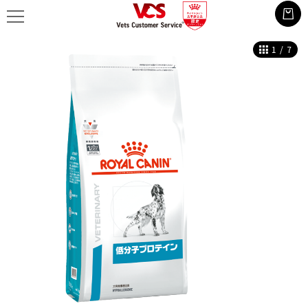
1
/
7