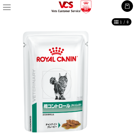
1
/
8