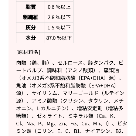
脂質
0.6 %以上
粗繊維
2.8 %以下
灰分
1.5 %以下
水分
87.0 %以下
[原材料名]
肉類（鶏、豚）、セルロース、豚タンパク、ビ
ートパルプ、調味料（アミノ酸類）、藻類油
（オメガ3系不飽和脂肪酸〔EPA+DHA〕源）、
魚油（オメガ3系不飽和脂肪酸〔EPA+DHA〕
源）、サイリウム、マリーゴールド（ルテイン
源）、アミノ酸類（グリシン、タウリン、メチ
オニン、L-カルニチン）、増粘安定剤（増粘多
糖類）、ゼオライト、ミネラル類（Ca、K、
Cl、Na、P、Mg、Zn、Fe、Cu、Mn、I）、ビタ
ミン類（コリン、E、C、B1、ナイアシン、B2、