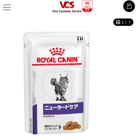
1
/
7