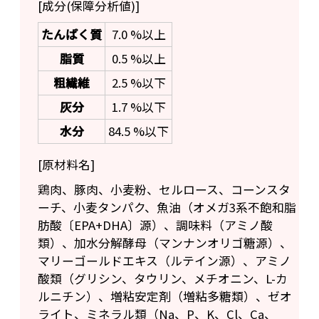
[成分(保障分析値)]
たんぱく質
7.0 %以上
脂質
0.5 %以上
粗繊維
2.5 %以下
灰分
1.7 %以下
水分
84.5 %以下
[原材料名]
鶏肉、豚肉、小麦粉、セルロース、コーンスタ
ーチ、小麦タンパク、魚油（オメガ3系不飽和脂
肪酸〔EPA+DHA〕源）、調味料（アミノ酸
類）、加水分解酵母（マンナンオリゴ糖源）、
マリーゴールドエキス（ルテイン源）、アミノ
酸類（グリシン、タウリン、メチオニン、L-カ
ルニチン）、増粘安定剤（増粘多糖類）、ゼオ
ライト、ミネラル類（Na、P、K、Cl、Ca、