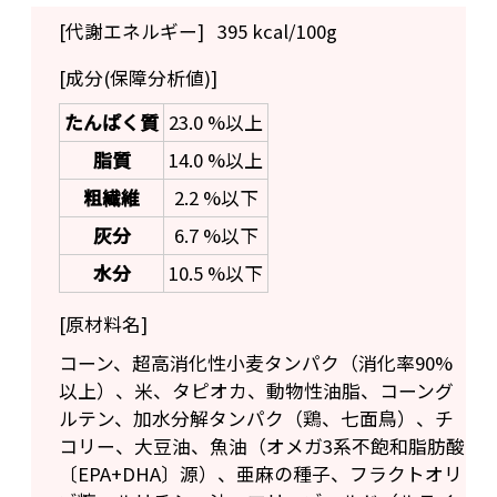
[代謝エネルギー]
395 kcal/100g
[成分(保障分析値)]
たんぱく質
23.0 %以上
脂質
14.0 %以上
粗繊維
2.2 %以下
灰分
6.7 %以下
水分
10.5 %以下
[原材料名]
コーン、超高消化性小麦タンパク（消化率90%
以上）、米、タピオカ、動物性油脂、コーング
ルテン、加水分解タンパク（鶏、七面鳥）、チ
コリー、大豆油、魚油（オメガ3系不飽和脂肪酸
〔EPA+DHA〕源）、亜麻の種子、フラクトオリ