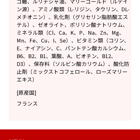
ゴ糖、ルリチシャ油、マリーゴールド（ルテイ
ン源）、アミノ酸類（L-リジン、タウリン、DL-
メチオニン）、乳化剤（グリセリン脂肪酸エス
テル）、ゼオライト、ポリリン酸ナトリウム、
ミネラル類（Cl、Ca、K、P、Na、Zn、Mg、
Mn、Fe、Cu、I、Se）、ビタミン類（コリン、
E、ナイアシン、C、パントテン酸カルシウム、
B6、B2、B1、葉酸、A、ビオチン、B12、
D3）、保存料（ソルビン酸カリウム）、酸化防
止剤（ミックストコフェロール、ローズマリー
エキス）
[原産国]
フランス