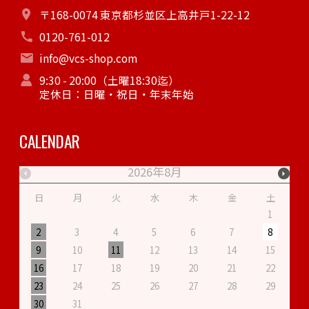
〒168-0074 東京都杉並区上高井戸1-22-12
0120-761-012
info@vcs-shop.com
9:30 - 20:00（土曜18:30迄）
定休日：日曜・祝日・年末年始
CALENDAR
2026年8月
日
月
火
水
木
金
土
1
2
3
4
5
6
7
8
9
10
11
12
13
14
15
1
16
17
18
19
20
21
22
2
23
24
25
26
27
28
29
2
30
31