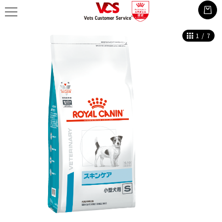
1
/
7