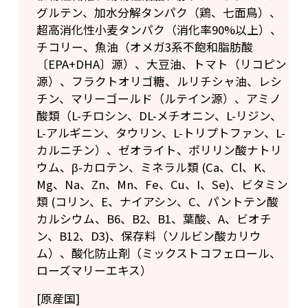
グルテン、加水分解タンパク（鶏、七面鳥）、
超高消化性小麦タンパク（消化率90%以上）、
チコリー、魚油（オメガ3系不飽和脂肪酸
〔EPA+DHA〕源）、大豆油、トマト（リコピン
源）、フラクトオリゴ糖、ルリチシャ油、レシ
チン、マリーゴールド（ルテイン源）、アミノ
酸類（L-チロシン、DL-メチオニン、L-リジン、
L-アルギニン、タウリン、L-トリプトファン、L-
カルニチン）、ゼオライト、ポリリン酸ナトリ
ウム、β-カロテン、ミネラル類 (Ca、Cl、K、
Mg、Na、Zn、Mn、Fe、Cu、I、Se)、ビタミン
類 (コリン、E、ナイアシン、C、パントテン酸
カルシウム、B6、B2、B1、葉酸、A、ビオチ
ン、B12、D3)、保存料（ソルビン酸カリウ
ム）、酸化防止剤（ミックストコフェロール、
ローズマリーエキス）
[原産国]