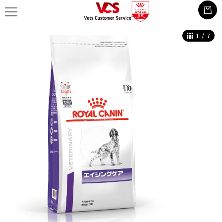
1
/
7