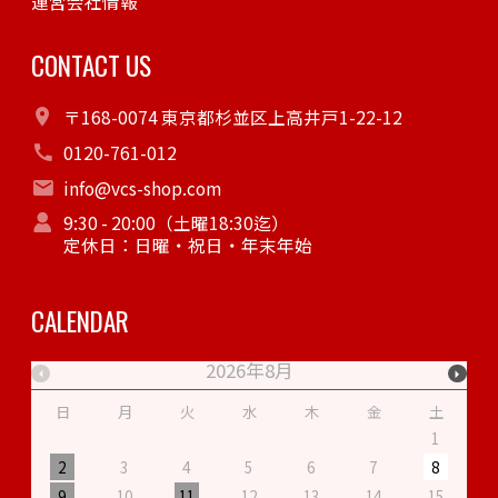
運営会社情報
CONTACT US
〒168-0074 東京都杉並区上高井戸1-22-12
0120-761-012
info@vcs-shop.com
9:30 - 20:00（土曜18:30迄）
定休日：日曜・祝日・年末年始
CALENDAR
2026年8月
日
月
火
水
木
金
土
1
2
3
4
5
6
7
8
9
10
11
12
13
14
15
1